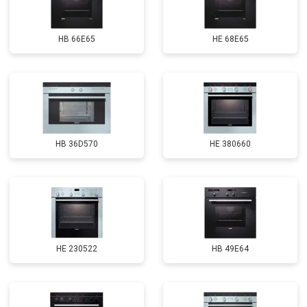
HB 66E65
HE 68E65
HB 36D570
HE 380660
HE 230522
HB 49E64