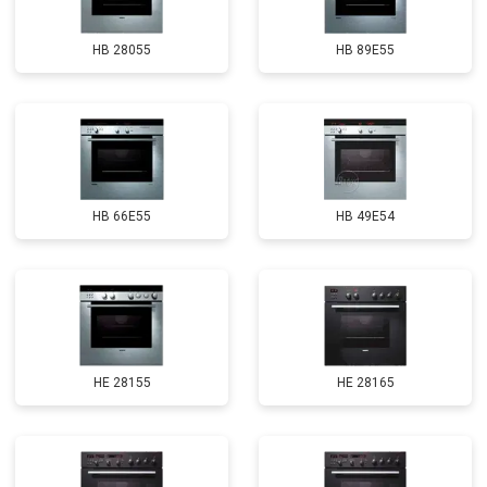
HB 28055
HB 89E55
HB 66E55
HB 49E54
HE 28155
HE 28165