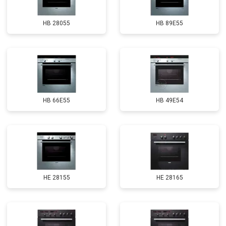
HB 28055
HB 89E55
HB 66E55
HB 49E54
HE 28155
HE 28165