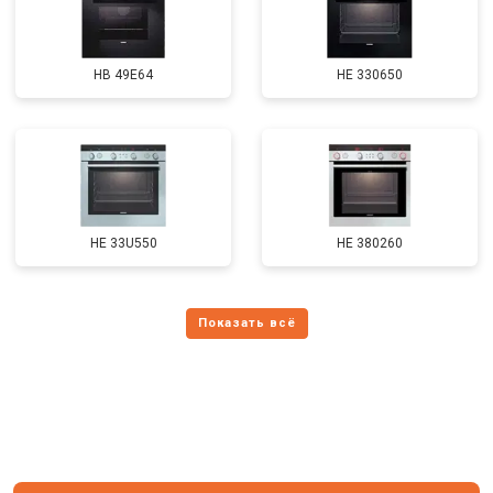
HB 49E64
HE 330650
HE 33U550
HE 380260