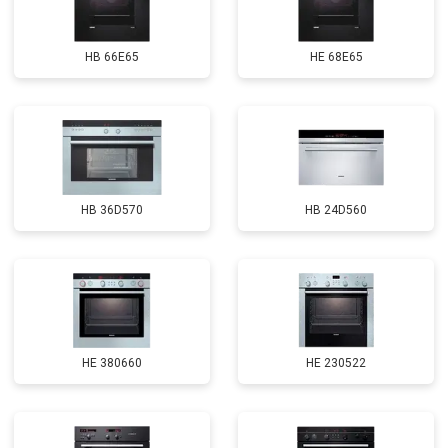
HB 66E65
HE 68E65
HB 36D570
HB 24D560
HE 380660
HE 230522