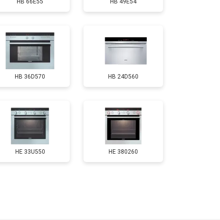
HB 66E55
HB 49E54
HB 36D570
HB 24D560
HE 33U550
HE 380260