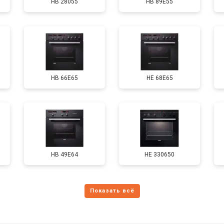
HB 28055
HB 89E55
HB 66E65
HE 68E65
HB 49E64
HE 330650