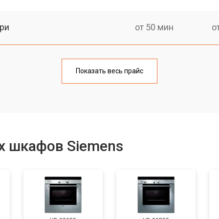
ри
от 50 мин
о
от 90 мин
о
Показать весь прайс
от 60 мин
о
от 80 мин
о
х шкафов Siemens
от 50 мин
о
от 120 мин
о