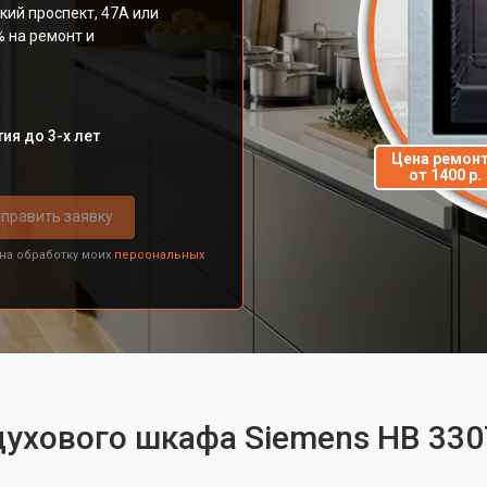
кий проспект, 47А или
% на ремонт и
ия до 3-х лет
Цена ремон
от 1400 р.
править заявку
 на обработку моих
персональных
духового шкафа Siemens HB 33