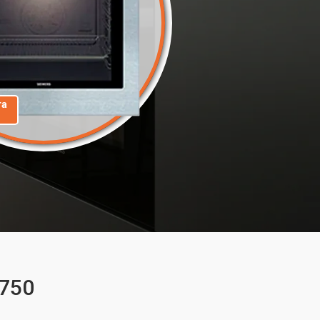
та
0750