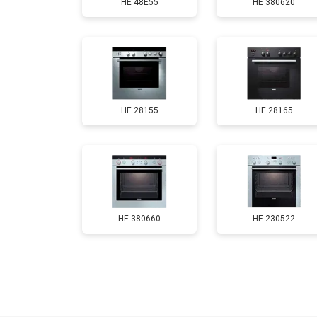
HE 48E55
HE 380620
HE 28155
HE 28165
HE 380660
HE 230522