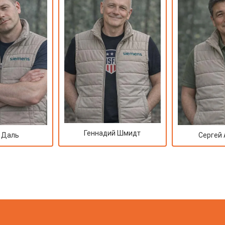
Геннадий Шмидт
 Даль
Сергей