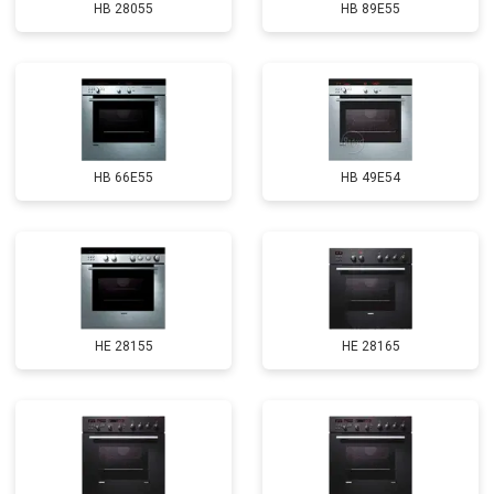
HB 28055
HB 89E55
HB 66E55
HB 49E54
HE 28155
HE 28165