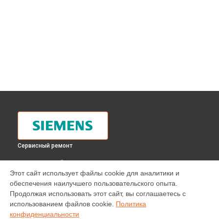
Сервисный ремонт
ВЫБЕРИ СВОЙ ГОРОД
Этот сайт использует файлы cookie для аналитики и
Замена термодатчика духового шкафа HB 330750 Siemens
обеспечения наилучшего пользовательского опыта.
в
Москве
Продолжая использовать этот сайт, вы соглашаетесь с
Замена термодатчика духового шкафа HB 330750 Siemens
использованием файлов cookie.
Политика
в
Санкт-Петербурге
конфиденциальности