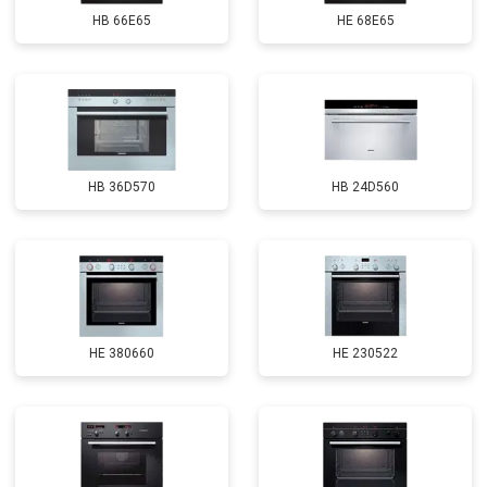
HB 66E65
HE 68E65
HB 36D570
HB 24D560
HE 380660
HE 230522