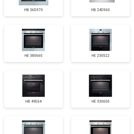
HB 36D570
HB 24D560
HE 380660
HE 230522
HB 49E64
HE 330650