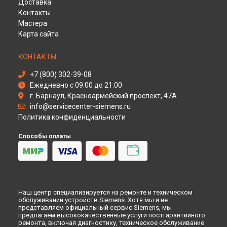
Доставка
Ремонт духового шкафа HB 38L560 Siemens в
Оренбурге
Контакты
Ремонт духового шкафа HB 38L560 Siemens в
Кемерово
Мастера
Карта сайта
Ремонт духового шкафа HB 38L560 Siemens в
Новокузнецке
Ремонт духового шкафа HB 38L560 Siemens в
Рязани
КОНТАКТЫ
Ремонт духового шкафа HB 38L560 Siemens в
Астрахани
+7 (800) 302-39-08
Ремонт духового шкафа HB 38L560 Siemens в
Набережных
Ежедневно с 09:00 до 21:00
Челнах
г. Барнаул, Красноармейский проспект, 47А
Ремонт духового шкафа HB 38L560 Siemens в
Липецке
info@servicecenter-siemens.ru
Политика конфиденциальности
Способы оплаты
Наш центр специализируется на ремонте и техническом
обслуживании устройств Siemens. Хотя мы и не
представляем официальный сервис Siemens, мы
предлагаем высококачественные услуги постгарантийного
ремонта, включая диагностику, техническое обслуживание