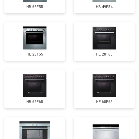
HB 66E55
HB 49E54
HE 28155
HE 28165
HB 66E65
HE 68E65