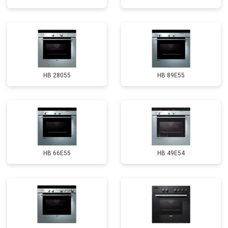
HB 28055
HB 89E55
HB 66E55
HB 49E54