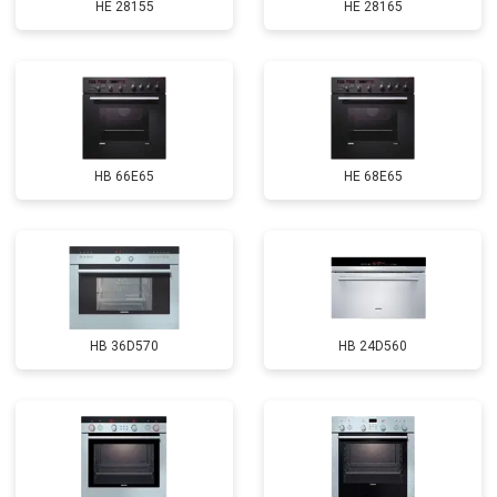
HE 28155
HE 28165
HB 66E65
HE 68E65
HB 36D570
HB 24D560