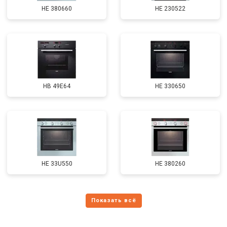
HE 380660
HE 230522
HB 49E64
HE 330650
HE 33U550
HE 380260