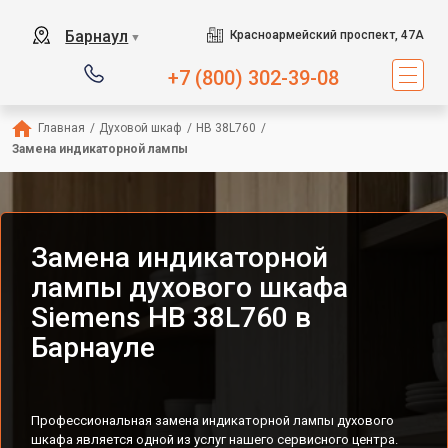
Барнаул
Красноармейский проспект, 47А
▼
+7 (800) 302-39-08
Главная
/
Духовой шкаф
/
HB 38L760
/
Замена индикаторной лампы
Замена индикаторной
лампы духового шкафа
Siemens HB 38L760 в
Барнауле
Профессиональная замена индикаторной лампы духового
шкафа является одной из услуг нашего сервисного центра.