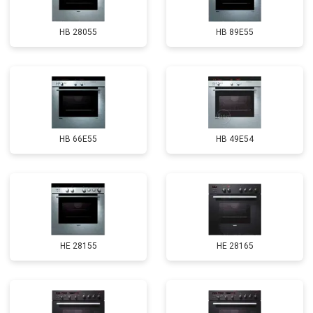
HB 28055
HB 89E55
HB 66E55
HB 49E54
HE 28155
HE 28165