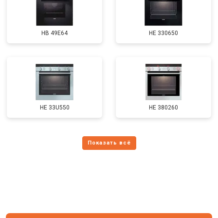
HB 49E64
HE 330650
HE 33U550
HE 380260