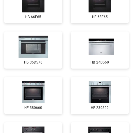
HB 66E65
HE 68E65
HB 36D570
HB 24D560
HE 380660
HE 230522