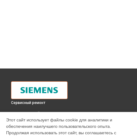
Сервисный ремонт
ВЫБЕРИ СВОЙ ГОРОД
Этот сайт использует файлы cookie для аналитики и
Замена панели управления духового шкафа HB 38L760
обеспечения наилучшего пользовательского опыта.
Siemens в
Москве
Продолжая использовать этот сайт, вы соглашаетесь с
Замена панели управления духового шкафа HB 38L760