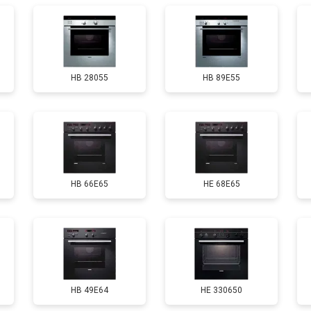
HB 28055
HB 89E55
HB 66E65
HE 68E65
HB 49E64
HE 330650