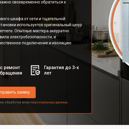
 важно своевременно обратиться к
вого шкафа от сети и тщательной
становки используется оригинальный шнур
emens. Опытные мастера аккуратно
ила электробезопасности, и
ачественное подключение и изоляцию
с ремонт
Гарантия до 3-х
обращения
лет
править заявку
 на обработку моих
персональных данных.