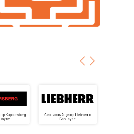
тр Kuppersberg
Сервисный центр Liebherr в
Сервисный ц
рнауле
Барнауле
Бар