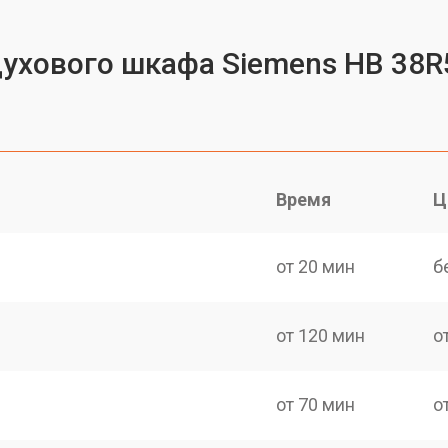
духового шкафа Siemens HB 38R
Время
Ц
от 20 мин
б
от 120 мин
о
от 70 мин
о