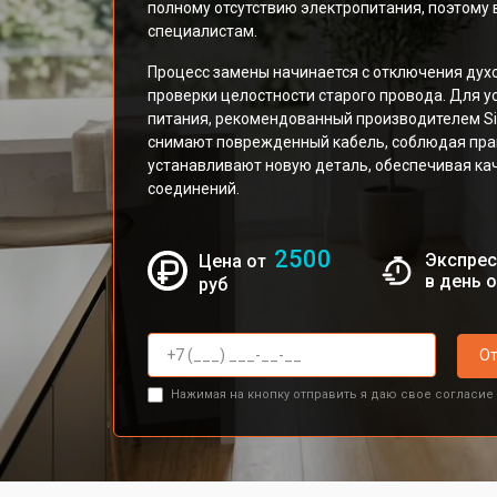
полному отсутствию электропитания, поэтому
специалистам.
Процесс замены начинается с отключения духо
проверки целостности старого провода. Для у
питания, рекомендованный производителем Si
снимают поврежденный кабель, соблюдая прав
устанавливают новую деталь, обеспечивая к
соединений.
2500
Экспрес
Цена от
в день 
руб
От
Нажимая на кнопку отправить я даю свое согласие