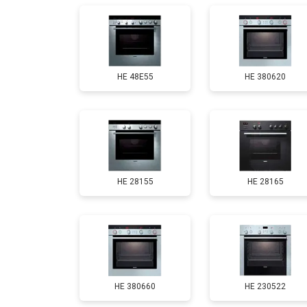
HE 48E55
HE 380620
HE 28155
HE 28165
HE 380660
HE 230522