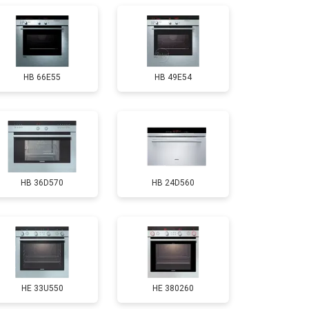
HB 66E55
HB 49E54
HB 36D570
HB 24D560
HE 33U550
HE 380260