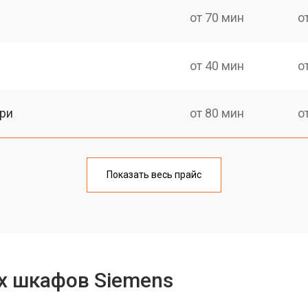
от 70 мин
о
от 40 мин
о
ри
от 80 мин
о
от 60 мин
о
Показать весь прайс
от 80 мин
о
от 80 мин
о
х шкафов Siemens
от 80 мин
о