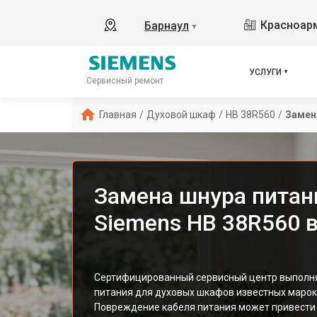
Красноарм
Барнаул
▼
УСЛУГИ
Сервисный ремонт
Главная
/
Духовой шкаф
/
HB 38R560
/
Замен
Замена шнура питан
Siemens HB 38R560 
Сертифицированный сервисный центр выполня
питания для духовых шкафов известных марок
Повреждение кабеля питания может привести 