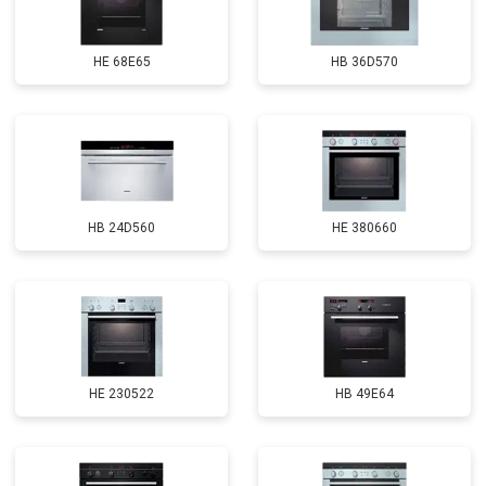
HE 68E65
HB 36D570
HB 24D560
HE 380660
HE 230522
HB 49E64