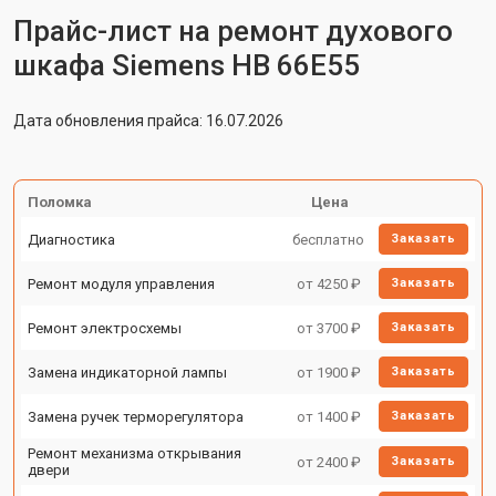
Прайс-лист на ремонт духового
шкафа Siemens HB 66E55
Дата обновления прайса: 16.07.2026
Поломка
Цена
Диагностика
бесплатно
Заказать
Ремонт модуля управления
от 4250 ₽
Заказать
Ремонт электросхемы
от 3700 ₽
Заказать
Замена индикаторной лампы
от 1900 ₽
Заказать
Замена ручек терморегулятора
от 1400 ₽
Заказать
Ремонт механизма открывания
от 2400 ₽
Заказать
двери