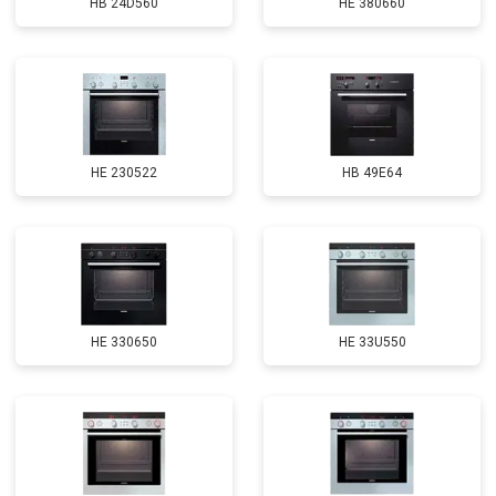
HB 24D560
HE 380660
HE 230522
HB 49E64
HE 330650
HE 33U550