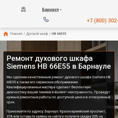
Барнаул
▼
+7 (800) 302
Главная
/
Духовой шкаф
/
HB 66E55
Ремонт духового шкафа
Siemens HB 66E55 в Барнауле
Мы сделаем качественный ремонт духового шкафа Siemens HB
66E55 а также его сервисное обслуживание.
Квалифицированные мастера сделают бесплатную
диагностику вашей техники и выявят неисправность. Проведут
нужные ремонтные работы по доступной цене и в оговоренный
срок.
Приезжайте по адресу: Барнаул: Красноармейский проспект,
47А или оставьте заявку на сайте и получите скидку 20% на