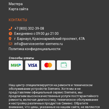
Ремонт духового шкафа HB 66E55 Siemens в
Новокузнецке
Мастера
Ремонт духового шкафа HB 66E55 Siemens в
Рязани
Карта сайта
Ремонт духового шкафа HB 66E55 Siemens в
Астрахани
Ремонт духового шкафа HB 66E55 Siemens в
Набережных
КОНТАКТЫ
Челнах
Ремонт духового шкафа HB 66E55 Siemens в
Липецке
+7 (800) 302-39-08
Ежедневно с 09:00 до 21:00
г. Барнаул, Красноармейский проспект, 47А
info@servicecenter-siemens.ru
Политика конфиденциальности
Способы оплаты
Наш центр специализируется на ремонте и техническом
обслуживании устройств Siemens. Хотя мы и не
представляем официальный сервис Siemens, мы
предлагаем высококачественные услуги постгарантийного
ремонта, включая диагностику, техническое обслуживание
и настройку различных продуктов Сименс. Обратите
внимание, что цены, указанные на нашем сайте, не являются