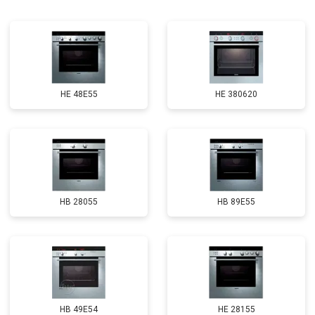
HE 48E55
HE 380620
HB 28055
HB 89E55
HB 49E54
HE 28155