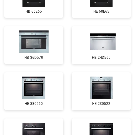
HB 66E65
HE 68E65
HB 36D570
HB 24D560
HE 380660
HE 230522