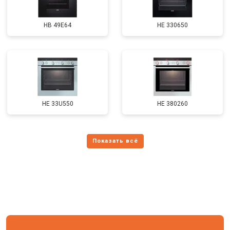
HB 49E64
HE 330650
HE 33U550
HE 380260