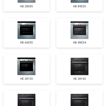
HB 28055
HB 89E55
HB 66E55
HB 49E54
HE 28155
HE 28165