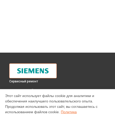
Сервисный ремонт
ВЫБЕРИ СВОЙ ГОРОД
Этот сайт использует файлы cookie для аналитики и
Ремонт электросхемы духового шкафа HB 760580 Siemens
обеспечения наилучшего пользовательского опыта.
в
Москве
Продолжая использовать этот сайт, вы соглашаетесь с
Ремонт электросхемы духового шкафа HB 760580 Siemens
использованием файлов cookie.
Политика
в
Санкт-Петербурге