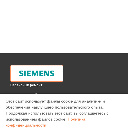
Сервисный ремонт
ВЫБЕРИ СВОЙ ГОРОД
Этот сайт использует файлы cookie для аналитики и
Замена термодатчика духового шкафа HB 780270 Siemens
обеспечения наилучшего пользовательского опыта.
в
Москве
Продолжая использовать этот сайт, вы соглашаетесь с
Замена термодатчика духового шкафа HB 780270 Siemens
использованием файлов cookie.
Политика
в
Санкт-Петербурге
конфиденциальности