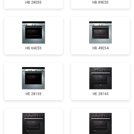
HB 28055
HB 89E55
HB 66E55
HB 49E54
HE 28155
HE 28165