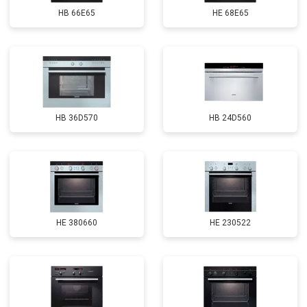
HB 66E65
HE 68E65
HB 36D570
HB 24D560
HE 380660
HE 230522