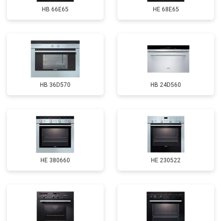
HB 66E65
HE 68E65
HB 36D570
HB 24D560
HE 380660
HE 230522