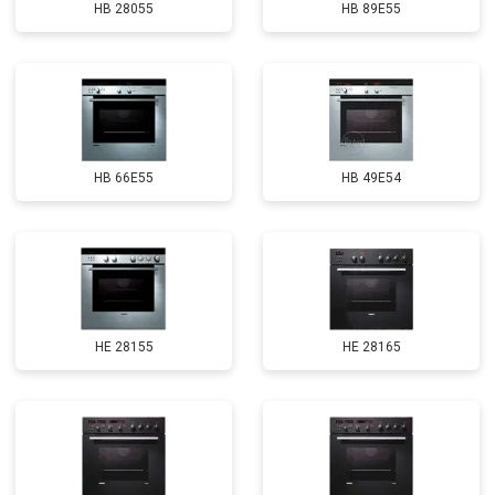
HB 28055
HB 89E55
HB 66E55
HB 49E54
HE 28155
HE 28165