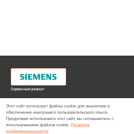
Сервисный ремонт
ВЫБЕРИ СВОЙ ГОРОД
Этот сайт использует файлы cookie для аналитики и
Замена термодатчика духового шкафа HB 780570 Siemens
обеспечения наилучшего пользовательского опыта.
в
Москве
Продолжая использовать этот сайт, вы соглашаетесь с
Замена термодатчика духового шкафа HB 780570 Siemens
использованием файлов cookie.
Политика
в
Санкт-Петербурге
конфиденциальности