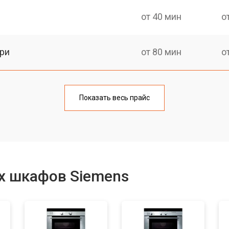
от 40 мин
о
ри
от 80 мин
о
от 60 мин
о
Показать весь прайс
от 80 мин
о
от 60 мин
о
х шкафов Siemens
от 80 мин
о