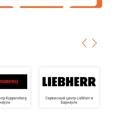
тр Kuppersberg
Сервисный центр Liebherr в
Сервисный ц
рнауле
Барнауле
Бар