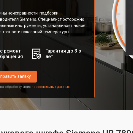
ины неисправности, подборки
зводителя Siemens. Специалист осторожно
альные инструменты, устанавливает новое
 в точности показаний температуры.
с ремонт
Гарантия до 3-х
обращения
лет
править заявку
 на обработку моих
персональных данных.