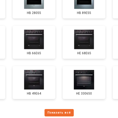
HB 28055
HB 89E55
HB 66E65
HE 68E65
HB 49E64
HE 330650