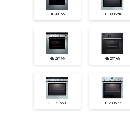
HE 48E55
HE 380620
HE 28155
HE 28165
HE 380660
HE 230522