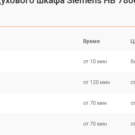
духового шкафа Siemens HB 780
Время
Ц
от 10 мин
б
от 120 мин
о
от 70 мин
о
от 70 мин
о