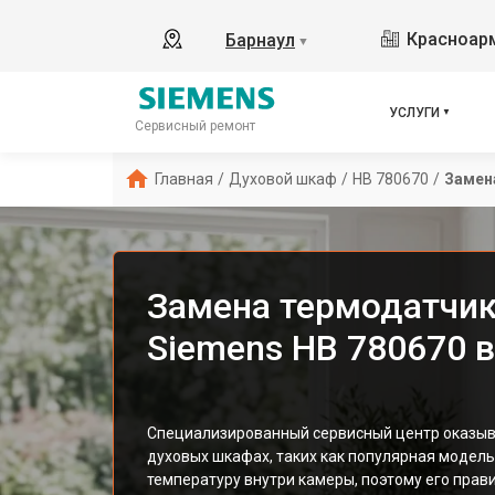
Красноарм
Барнаул
▼
УСЛУГИ
Сервисный ремонт
Главная
/
Духовой шкаф
/
HB 780670
/
Замен
Замена термодатчик
Siemens HB 780670 в
Специализированный сервисный центр оказыва
духовых шкафах, таких как популярная модель
температуру внутри камеры, поэтому его прав