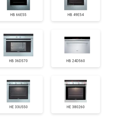
HB 66E55
HB 49E54
HB 36D570
HB 24D560
HE 33U550
HE 380260