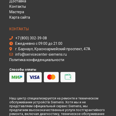
Доставка
Ремонт духового шкафа HB 884570 Siemens в
Оренбурге
Контакты
Ремонт духового шкафа HB 884570 Siemens в
Кемерово
Мастера
Карта сайта
Ремонт духового шкафа HB 884570 Siemens в
Новокузнецке
Ремонт духового шкафа HB 884570 Siemens в
Рязани
КОНТАКТЫ
Ремонт духового шкафа HB 884570 Siemens в
Астрахани
+7 (800) 302-39-08
Ремонт духового шкафа HB 884570 Siemens в
Набережных
Ежедневно с 09:00 до 21:00
Челнах
г. Барнаул, Красноармейский проспект, 47А
Ремонт духового шкафа HB 884570 Siemens в
Липецке
info@servicecenter-siemens.ru
Политика конфиденциальности
Способы оплаты
Наш центр специализируется на ремонте и техническом
обслуживании устройств Siemens. Хотя мы и не
представляем официальный сервис Siemens, мы
предлагаем высококачественные услуги постгарантийного
ремонта, включая диагностику, техническое обслуживание