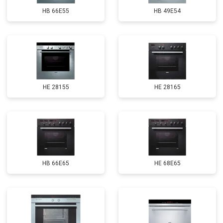
HB 66E55
HB 49E54
HE 28155
HE 28165
HB 66E65
HE 68E65