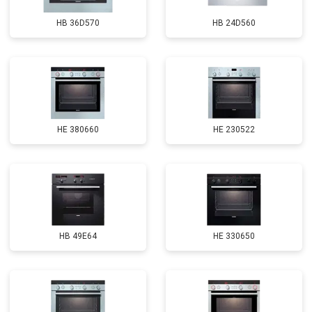
HB 36D570
HB 24D560
HE 380660
HE 230522
HB 49E64
HE 330650