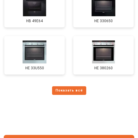
HB 49E64
HE 330650
HE 33U550
HE 380260