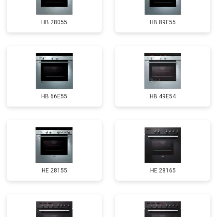
HB 28055
HB 89E55
HB 66E55
HB 49E54
HE 28155
HE 28165