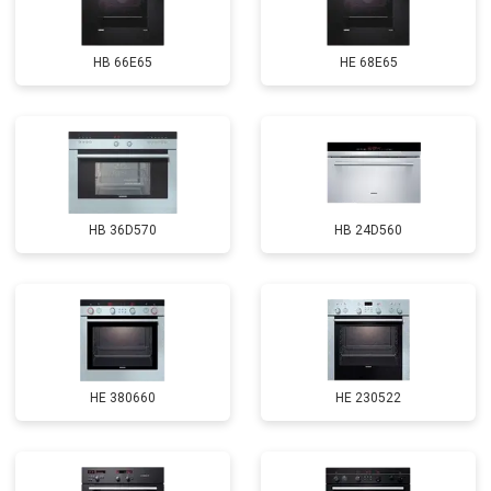
HB 66E65
HE 68E65
HB 36D570
HB 24D560
HE 380660
HE 230522