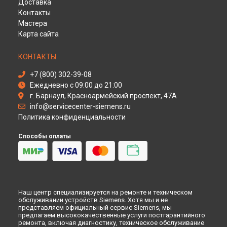
Доставка
Ремонт духового шкафа HB63AS521 Siemens в
Кирове
Контакты
Ремонт духового шкафа HB63AS521 Siemens в
Оренбурге
Мастера
Ремонт духового шкафа HB63AS521 Siemens в
Кемерово
Карта сайта
Ремонт духового шкафа HB63AS521 Siemens в
Новокузнецке
КОНТАКТЫ
Ремонт духового шкафа HB63AS521 Siemens в
Рязани
Ремонт духового шкафа HB63AS521 Siemens в
+7 (800) 302-39-08
Астрахани
Ежедневно с 09:00 до 21:00
Ремонт духового шкафа HB63AS521 Siemens в
Набережных Челнах
г. Барнаул, Красноармейский проспект, 47А
Ремонт духового шкафа HB63AS521 Siemens в
info@servicecenter-siemens.ru
Липецке
Политика конфиденциальности
Способы оплаты
Наш центр специализируется на ремонте и техническом
обслуживании устройств Siemens. Хотя мы и не
представляем официальный сервис Siemens, мы
предлагаем высококачественные услуги постгарантийного
ремонта, включая диагностику, техническое обслуживание