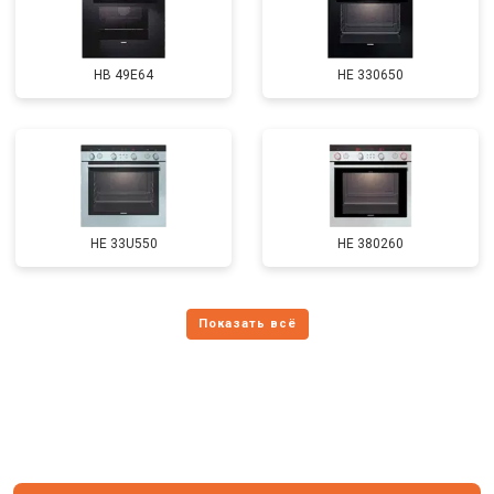
HB 49E64
HE 330650
HE 33U550
HE 380260