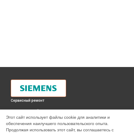
Сервисный ремонт
ВЫБЕРИ СВОЙ ГОРОД
Этот сайт использует файлы cookie для аналитики и
Замена шнура питания духового шкафа HB63AS521
обеспечения наилучшего пользовательского опыта.
Siemens в
Москве
Продолжая использовать этот сайт, вы соглашаетесь с
Замена шнура питания духового шкафа HB63AS521