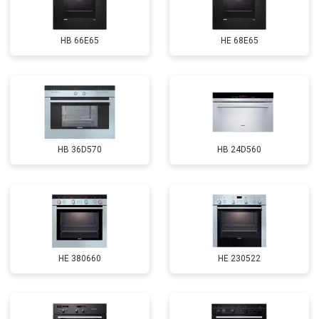
HB 66E65
HE 68E65
HB 36D570
HB 24D560
HE 380660
HE 230522