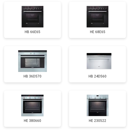
HB 66E65
HE 68E65
HB 36D570
HB 24D560
HE 380660
HE 230522