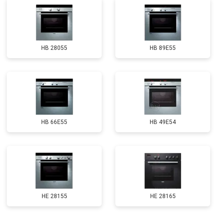
HB 28055
HB 89E55
HB 66E55
HB 49E54
HE 28155
HE 28165