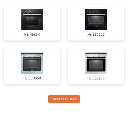
HB 49E64
HE 330650
HE 33U550
HE 380260