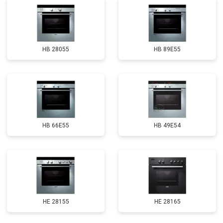
HB 28055
HB 89E55
HB 66E55
HB 49E54
HE 28155
HE 28165