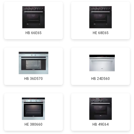
HB 66E65
HE 68E65
HB 36D570
HB 24D560
HE 380660
HB 49E64