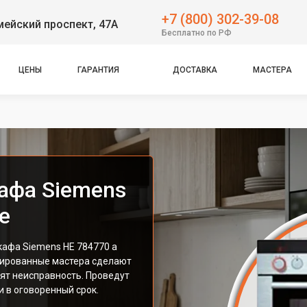
+7 (800) 302-39-08
ейский проспект, 47А
Бесплатно по РФ
ЦЕНЫ
ГАРАНТИЯ
ДОСТАВКА
МАСТЕРА
афа Siemens
е
афа Siemens HE 784770 а
цированные мастера сделают
ят неисправность. Проведут
 в оговоренный срок.