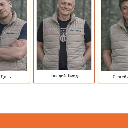
Геннадий Шмидт
 Даль
Сергей