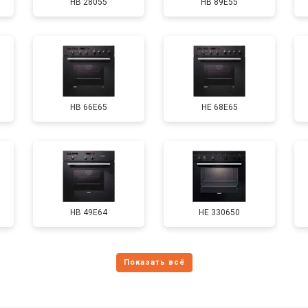
HB 28055
HB 89E55
HB 66E65
HE 68E65
HB 49E64
HE 330650