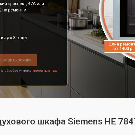
кий проспект, 47А или
% на ремонт и
ия до 3-х лет
Цена ремон
от 1400 р.
править заявку
 на обработку моих
персональных
духового шкафа Siemens HE 784