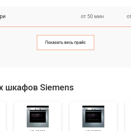
ри
от 50 мин
о
от 90 мин
о
Показать весь прайс
от 60 мин
о
от 80 мин
о
х шкафов Siemens
от 50 мин
о
от 120 мин
о