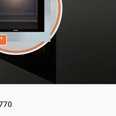
та
770