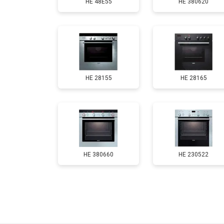
HE 48E55
HE 380620
HE 28155
HE 28165
HE 380660
HE 230522