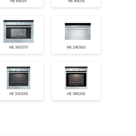
HB 66E55
HB 49E54
HB 36D570
HB 24D560
HE 33U550
HE 380260