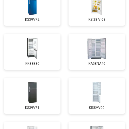
KS39V72
KS 28 V 03
KK33E80
KA58NA40
KS39V71
KI38VV00