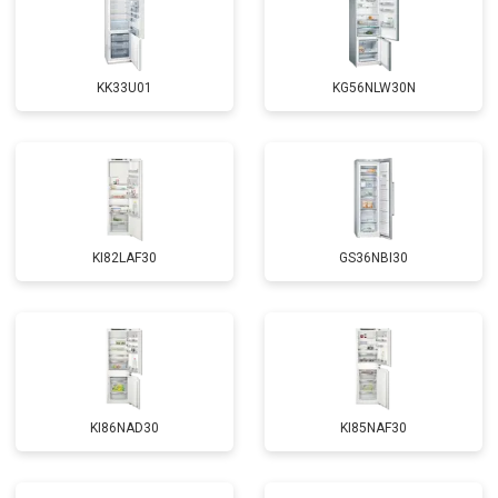
KK33U01
KG56NLW30N
KI82LAF30
GS36NBI30
KI86NAD30
KI85NAF30