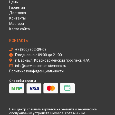
Цены
Ремонт холодильника KG57NVI20N Siemens в
Ульяновске
Гарантия
Ремонт холодильника KG57NVI20N Siemens в
Кирове
Доставка
Ремонт холодильника KG57NVI20N Siemens в
Оренбурге
Контакты
Ремонт холодильника KG57NVI20N Siemens в
Кемерово
Мастера
Карта сайта
Ремонт холодильника KG57NVI20N Siemens в
Новокузнецке
Ремонт холодильника KG57NVI20N Siemens в
Рязани
КОНТАКТЫ
Ремонт холодильника KG57NVI20N Siemens в
Астрахани
+7 (800) 302-39-08
Ремонт холодильника KG57NVI20N Siemens в
Набережных
Ежедневно с 09:00 до 21:00
Челнах
г. Барнаул, Красноармейский проспект, 47А
Ремонт холодильника KG57NVI20N Siemens в
Липецке
info@servicecenter-siemens.ru
Политика конфиденциальности
Способы оплаты
Наш центр специализируется на ремонте и техническом
обслуживании устройств Siemens. Хотя мы и не