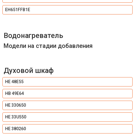
EH651FFB1E
Водонагреватель
Модели на стадии добавления
Духовой шкаф
HE 48E55
HB 49E64
HE 330650
HE 33U550
HE 380260