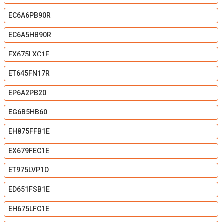
EC6A6PB90R
EC6A5HB90R
EX675LXC1E
ET645FN17R
EP6A2PB20
EG6B5HB60
EH875FFB1E
EX679FEC1E
ET975LVP1D
ED651FSB1E
EH675LFC1E