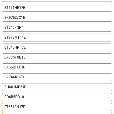
ET651HE17E
EX975LVC1E
ET645FNN1
ET375MT11E
ET645HN17E
EX375FXB1E
EX652FEC1E
ER7A6RD70
EH601ME21E
EO6B6PB10
ET651FN17E