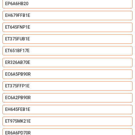
EP6A6HB20
EH679FFB1E
ET645FNP1E
ET375FUB1E
ET651BF17E
ER326AB70E
EC6A5PB90R
ET375FFP1E
EC6A2PB90R
EH645FEB1E
ET975MK21E
ER6A6PD70R