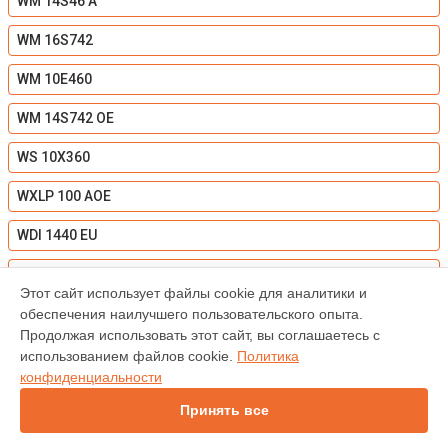
WM 14S46 A
WM 16S742
WM 10E460
WM 14S742 OE
WS 10X360
WXLP 100 AOE
WDI 1440 EU
WDI 1442 EU
Этот сайт использует файлы cookie для аналитики и
WE 61421 EU
обеспечения наилучшего пользовательского опыта.
Продолжая использовать этот сайт, вы соглашаетесь с
WM 10S45 AOE
использованием файлов cookie.
Политика
конфиденциальности
WM 53260 RU
Принять все
WS 10X34 AOE