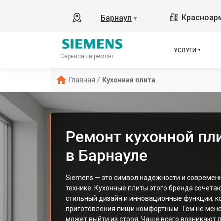
Красноарм
Барнаул
▼
УСЛУГИ
Сервисный ремонт
Главная
/
Кухонная плита
Ремонт кухонной пл
в Барнауле
Siemens — это символ надежности и современ
технике. Кухонные плиты этого бренда сочетаю
стильный дизайн и инновационные функции, к
приготовления пищи комфортным. Тем не мене
может выйти из строя. Чаще всего возникают 