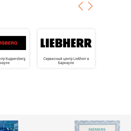
тр Kuppersberg
Сервисный центр Liebherr в
Сервисный ц
рнауле
Барнауле
Бар