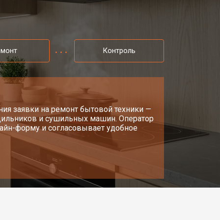
т 3500 ₽
Заказать
т 3100 ₽
Заказать
емонт
Контроль
т 3000 ₽
Заказать
т 2750 ₽
ия заявки на ремонт бытовой техники —
Заказать
одильников и сушильных машин. Оператор
нлайн-форму и согласовывает удобное
т 2590 ₽
Заказать
т 2600 ₽
Заказать