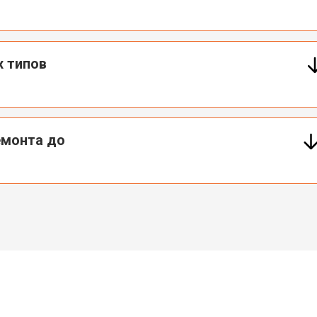
х типов
емонта до