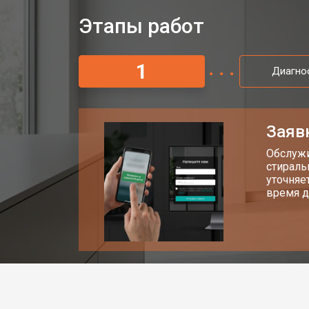
Замена ТЭН кухонной плиты Sieme
Этапы работ
Замена таймера кухонной плиты S
1
Диагно
Замена термостата
Заяв
Ремонт электропроводки
Обслужи
стираль
уточняе
время д
Замена лампы подсветки
Ремонт чугунной конфорки