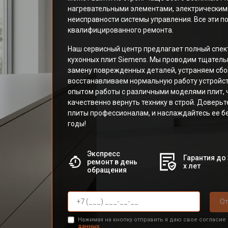
нагревательными элементами, электрическим
неисправности системы управления. Все эти п
квалифицированного ремонта.
Наш сервисный центр предлагает полный спект
кухонных плит Siemens. Мы проводим тщатель
замену поврежденных деталей, устраняем сбои
восстанавливаем нормальную работу устройс
опытом работы с различными моделями плит, 
качественно вернуть технику в строй. Доверьт
плиты профессионалам, и наслаждайтесь ее б
годы!
Экспресс
Гарантия до 
ремонт в день
х лет
обращения
От
Нажимая на кнопку отправить я даю свое согласие
данных.