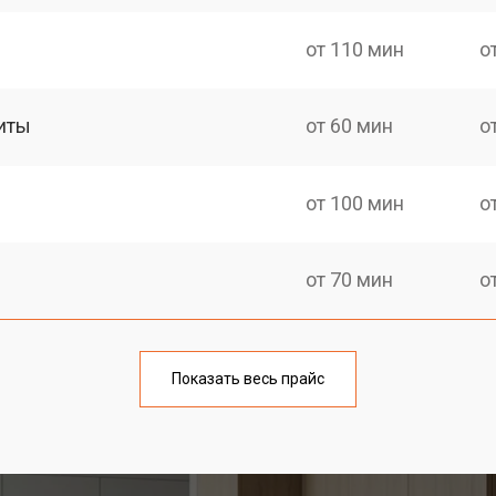
от 110 мин
о
иты
от 60 мин
о
от 100 мин
о
от 70 мин
о
ния
от 120 мин
о
Показать весь прайс
от 50 мин
о