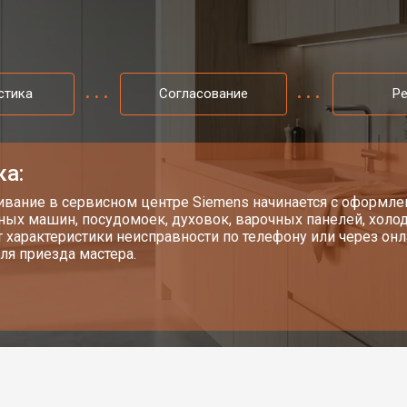
ns
от 100 мин
о
iemens
от 60 мин
о
стика
Согласование
Р
от 90 мин
о
ка:
от 60 мин
о
вание в сервисном центре Siemens начинается с оформлен
ных машин, посудомоек, духовок, варочных панелей, хол
т характеристики неисправности по телефону или через о
ля приезда мастера.
от 80 мин
о
от 60 мин
о