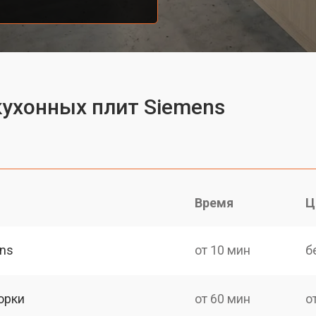
кухонных плит Siemens
Время
Ц
ens
от 10 мин
б
орки
от 60 мин
о