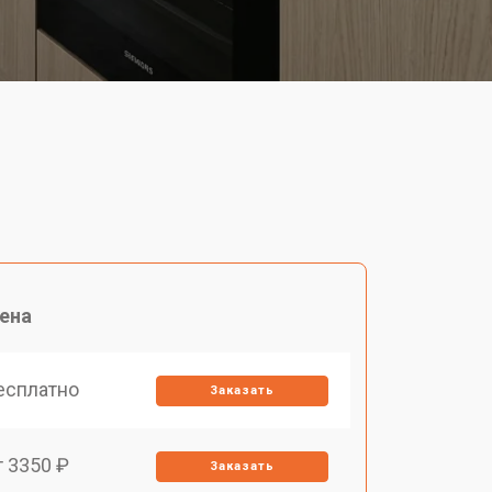
ена
есплатно
Заказать
т 3350 ₽
Заказать