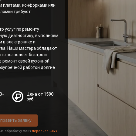
и платами, конфорками или
оломки требуют
р услуг по ремонту
ную диагностику, выполняем
 в электронике и
тва. Наши мастера обладают
что позволяет быстро и
е ремонт своей кухонной
езупречной работой долгие
3-
Цена от 1590
руб
править заявку
 на обработку моих
персональных