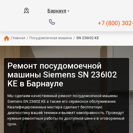
Барнаул
▼
+7 (800) 302
Главная
/
Посудомоечная машина
/
SN 236I02 KE
Ремонт посудомоечной
машины Siemens SN 236I02
KE в Барнауле
Мы сделаем качественный ремонт посудомоечной машины
Siemens SN 236I02 KE а также его сервисное обслуживание.
Квалифицированные мастера сделают бесплатную
диагностику вашей техники и выявят неисправность. Проведут
нужные ремонтные работы по доступной цене и в оговоренный
срок.