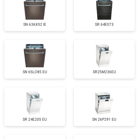
Замена нижнего уплотнителя
от 1000 ₽
Заказать
дверцы
Замена заливного шланга с
от 1100 ₽
Заказать
системой Аквастоп
SN 636X02 IE
SR 64E073
Замена заливного шланга
от 850 ₽
Заказать
Диагностика
бесплатно
Заказать
SN 65LO85 EU
SR25M236EU
SR 24E205 EU
SN 26P291 EU