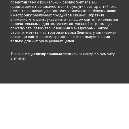
представляем официальный сервис Siemens, мы
Ремонт посудомоечной машины SN 236I02 KE Siemens в
предлагаем высококачественные услуги постгарантийного
ремонта, включая диагностику, техническое обслуживание
Новокузнецке
и настройку различных продуктов Сименс. Обратите
Ремонт посудомоечной машины SN 236I02 KE Siemens в
внимание, что цены, указанные на нашем сайте, не являются
Рязани
окончательными; для получения актуальной информации,
пожалуйста, свяжитесь с нашими менеджерами. Также
Ремонт посудомоечной машины SN 236I02 KE Siemens в
стоит отметить, что торговая марка Siemens, упоминаемая
Астрахани
на нашем сайте, зарегистрирована и используется нами
Ремонт посудомоечной машины SN 236I02 KE Siemens в
только для информационных целей.
Набережных Челнах
Ремонт посудомоечной машины SN 236I02 KE Siemens в
© 2026 Специализированный сервисный центр по ремонту
Липецке
Siemens.