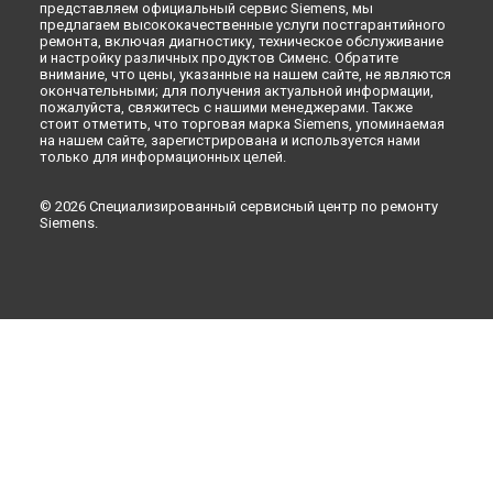
Ремонт стиральной машины WM 14S464 DN Siemens в
представляем официальный сервис Siemens, мы
Новокузнецке
предлагаем высококачественные услуги постгарантийного
ремонта, включая диагностику, техническое обслуживание
Ремонт стиральной машины WM 14S464 DN Siemens в
и настройку различных продуктов Сименс. Обратите
Рязани
внимание, что цены, указанные на нашем сайте, не являются
окончательными; для получения актуальной информации,
Ремонт стиральной машины WM 14S464 DN Siemens в
пожалуйста, свяжитесь с нашими менеджерами. Также
Астрахани
стоит отметить, что торговая марка Siemens, упоминаемая
Ремонт стиральной машины WM 14S464 DN Siemens в
на нашем сайте, зарегистрирована и используется нами
Набережных Челнах
только для информационных целей.
Ремонт стиральной машины WM 14S464 DN Siemens в
Липецке
© 2026 Специализированный сервисный центр по ремонту
Siemens.