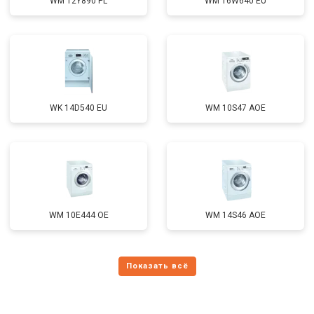
WM 12Y890 PL
WM 16W640 EU
WK 14D540 EU
WM 10S47 AOE
WM 10E444 OE
WM 14S46 AOE