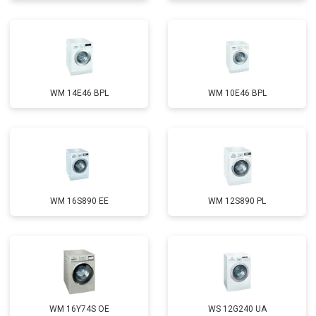
Замена амортизаторов
от 2000 ₽
Заказать
Замена подшипников
от 2800 ₽
Заказать
Замена мотора
от 3800 ₽
Заказать
WM 14E46 BPL
WM 10E46 BPL
Ремонт/замена датчика
от 2200 ₽
Заказать
температуры
Замена ТЭН
от 2300 ₽
Заказать
Замена блока управления
от 3600 ₽
Заказать
Замена заливного клапана
от 3250 ₽
Заказать
WM 16S890 EE
WM 12S890 PL
Замена заливного шланга
от 2150 ₽
Заказать
Замена прессостата
от 3350 ₽
Заказать
Замена сливного насоса
от 3450 ₽
Заказать
Замена сливного шланга
от 2100 ₽
Заказать
WM 16Y74S OE
WS 12G240 UA