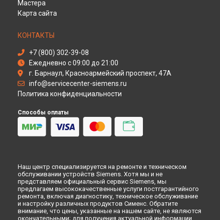
Мастера
Ремонт варочной панели EB6B5PB80 Siemens в
Кемерово
Карта сайта
Ремонт варочной панели EB6B5PB80 Siemens в
Новокузнецке
КОНТАКТЫ
Ремонт варочной панели EB6B5PB80 Siemens в
Рязани
Ремонт варочной панели EB6B5PB80 Siemens в
+7 (800) 302-39-08
Астрахани
Ежедневно с 09:00 до 21:00
Ремонт варочной панели EB6B5PB80 Siemens в
Набережных Челнах
г. Барнаул, Красноармейский проспект, 47А
Ремонт варочной панели EB6B5PB80 Siemens в
info@servicecenter-siemens.ru
Липецке
Политика конфиденциальности
Способы оплаты
Наш центр специализируется на ремонте и техническом
обслуживании устройств Siemens. Хотя мы и не
представляем официальный сервис Siemens, мы
предлагаем высококачественные услуги постгарантийного
ремонта, включая диагностику, техническое обслуживание
и настройку различных продуктов Сименс. Обратите
внимание, что цены, указанные на нашем сайте, не являются
окончательными; для получения актуальной информации,