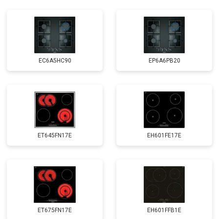
EC6A5HC90
EP6A6PB20
ET645FN17E
EH601FE17E
ET675FN17E
EH601FFB1E