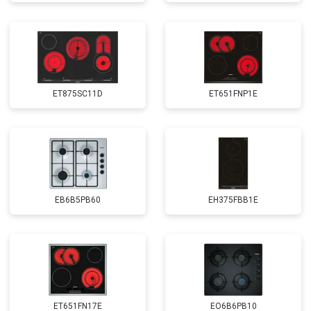
ET875SC11D
ET651FNP1E
EB6B5PB60
EH375FBB1E
ET651FN17E
EO6B6PB10